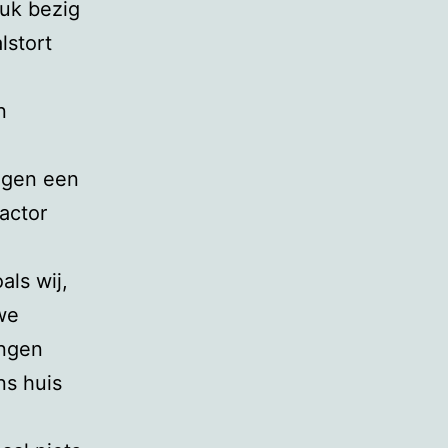
ruk bezig
lstort
n
ngen een
actor
ls wij,
we
ingen
ns huis