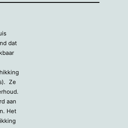
uis
ind dat
ikbaar
hikking
s). Ze
erhoud.
erd aan
n. Het
ikking