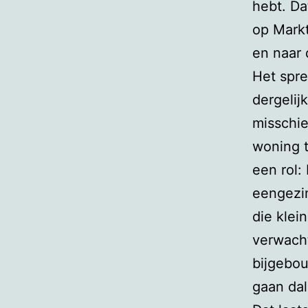
hebt. Da
op Markt
en naar 
Het spre
dergeli
misschi
woning t
een rol:
eengezi
die kle
verwacht
bijgebou
gaan da