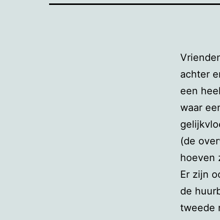
Vrienden
achter e
een heel
waar een
gelijkvl
(de over
hoeven 
Er zijn 
de huurb
tweede n