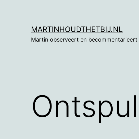
Ga
naar
de
MARTINHOUDTHETBIJ.NL
inhoud
Martin observeert en becommentarieert
Ontspul