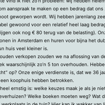
ste vind ik niet zo’n probleem: wij hebben helem
om aanspraak te maken op een bedrag dat ons
hoot geworpen wordt. Wij hebben jarenlang zee
bel gewoond voor een relatief heel laag bedra
ijgen ook nog € 80 terug van de belasting). On
onen in Amsterdam en huren voor bijna het du
un huis veel kleiner is.
zouden verkopen zouden we na aflossing van d
k waarschijnlijk zo’n 5 ton overhouden. Hebb
cht” op? Onze enige verdienste is, dat we 36 ja
 een koophuis hebben betrokken.
heel ernstig is: welke keuzes maak je als je niet
everhuizen? Welke boeken moeten weg? Wat d
 werkplaats in de tuin? Hier kan ik wakker van l