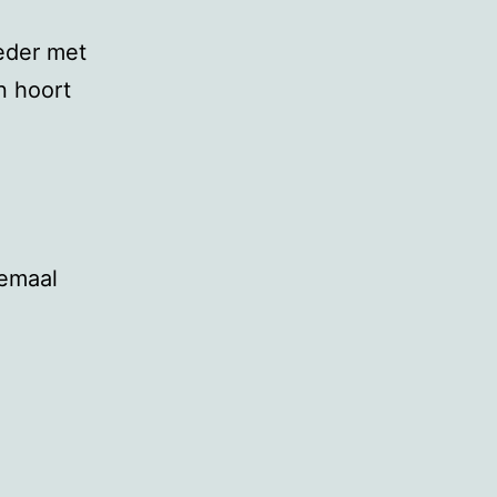
eder met
n hoort
lemaal