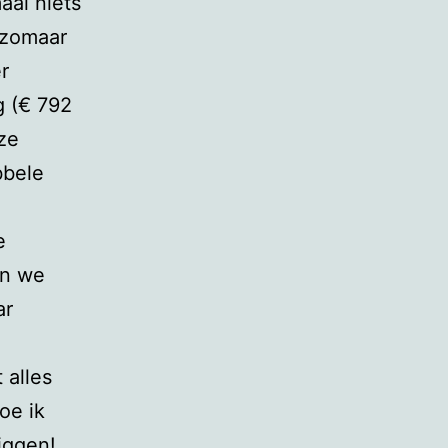
aal niets
 zomaar
r
g (€ 792
ze
bbele
e
en we
ar
 alles
oe ik
iggen!