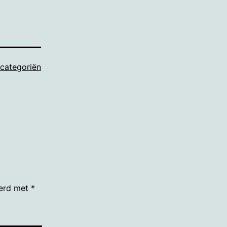
 categoriën
eerd met
*