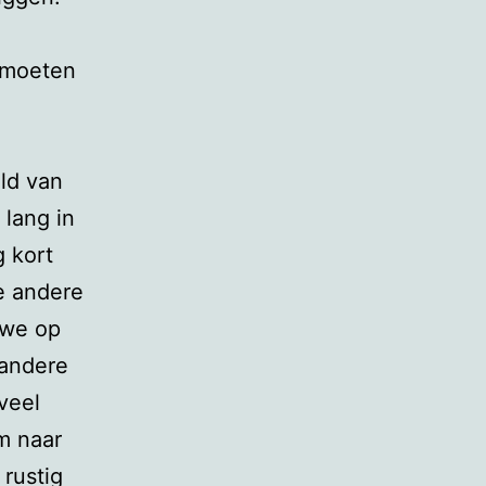
s moeten
ld van
 lang in
 kort
e andere
 we op
 andere
veel
m naar
 rustig