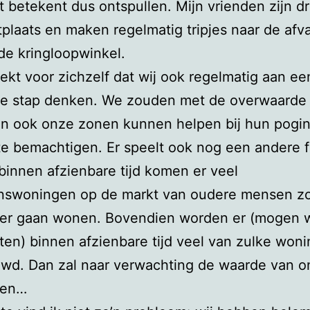
t betekent dus ontspullen. Mijn vrienden zijn d
plaats en maken regelmatig tripjes naar de afva
de kringloopwinkel.
ekt voor zichzelf dat wij ook regelmatig aan ee
jke stap denken. We zouden met de overwaarde
en ook onze zonen kunnen helpen bij hun pogi
e bemachtigen. Er speelt ook nog een andere f
 binnen afzienbare tijd komen er veel
nswoningen op de markt van oudere mensen zoa
iner gaan wonen. Bovendien worden er (mogen 
en) binnen afzienbare tijd veel van zulke won
wd. Dan zal naar verwachting de waarde van o
len…