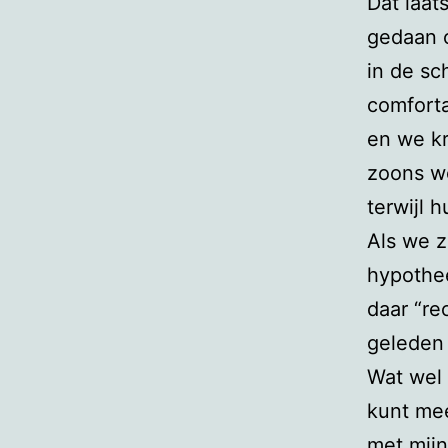
Dat laat
gedaan 
in de sc
comforta
en we kr
zoons w
terwijl h
Als we 
hypothee
daar “re
geleden
Wat wel 
kunt me
met mijn