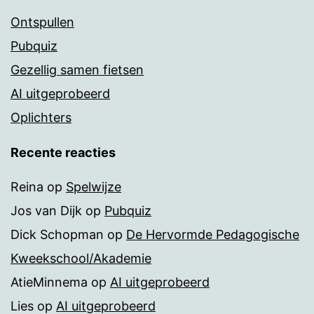
Ontspullen
Pubquiz
Gezellig samen fietsen
AI uitgeprobeerd
Oplichters
Recente reacties
Reina
op
Spelwijze
Jos van Dijk
op
Pubquiz
Dick Schopman
op
De Hervormde Pedagogische
Kweekschool/Akademie
AtieMinnema
op
AI uitgeprobeerd
Lies
op
AI uitgeprobeerd