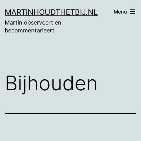
Ga
MARTINHOUDTHETBIJ.NL
Menu
naar
Martin observeert en
de
becommentarieert
inhoud
Bijhouden