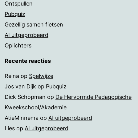
Ontspullen
Pubquiz
Gezellig samen fietsen
AI uitgeprobeerd
Oplichters
Recente reacties
Reina
op
Spelwijze
Jos van Dijk
op
Pubquiz
Dick Schopman
op
De Hervormde Pedagogische
Kweekschool/Akademie
AtieMinnema
op
AI uitgeprobeerd
Lies
op
AI uitgeprobeerd