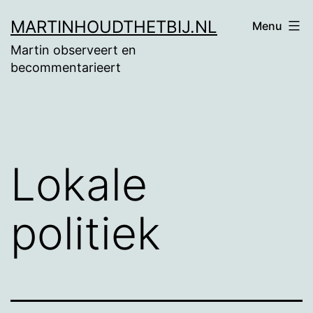
Ga
MARTINHOUDTHETBIJ.NL
Menu
naar
Martin observeert en
de
becommentarieert
inhoud
Lokale
politiek