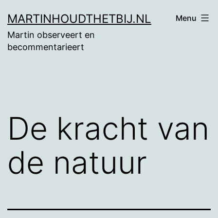
Ga
MARTINHOUDTHETBIJ.NL
Menu
naar
Martin observeert en
de
becommentarieert
inhoud
De kracht van
de natuur