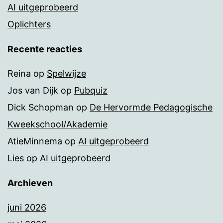
AI uitgeprobeerd
Oplichters
Recente reacties
Reina
op
Spelwijze
Jos van Dijk
op
Pubquiz
Dick Schopman
op
De Hervormde Pedagogische
Kweekschool/Akademie
AtieMinnema
op
AI uitgeprobeerd
Lies
op
AI uitgeprobeerd
Archieven
juni 2026