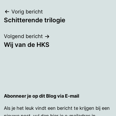
Bericht
Vorig bericht
Schitterende trilogie
navigatie
Volgend bericht
Wij van de HKS
Abonneer je op dit Blog via E-mail
Als je het leuk vindt een bericht te krijgen bij een
nieuwe post, vul dan hier je e-mailadres in.