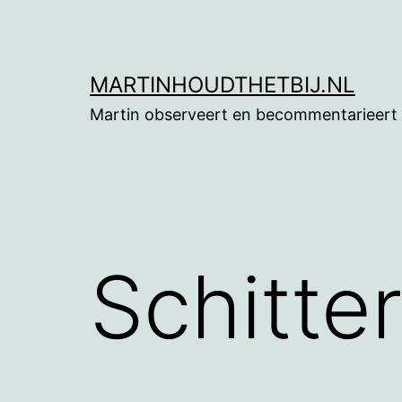
Ga
naar
de
MARTINHOUDTHETBIJ.NL
inhoud
Martin observeert en becommentarieert
Schitter