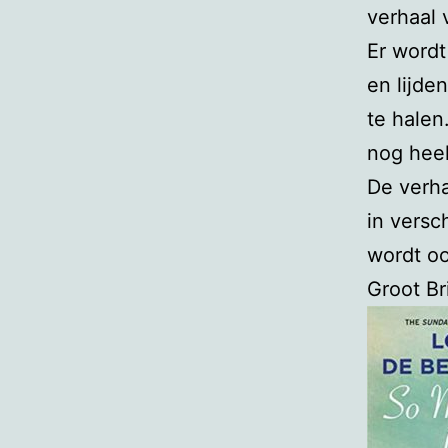
verhaal 
Er wordt
en lijde
te halen
nog heel
De verha
in versc
wordt oo
Groot Br