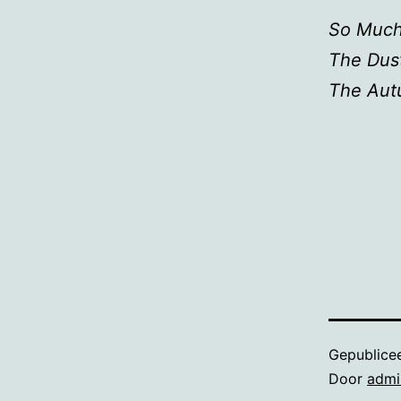
So Much 
The D
The Aut
Gepublice
Door
admi