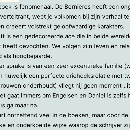
boek is fenomenaal. De Bernières heeft een ong
verteltrant, weet je volkomen bij zijn verhaal te
n creëert volstrekt geloofwaardige karakters.
itt is een gedecoreerde
ace
die in beide werel
ot heeft gevochten. We volgen zijn leven en rela
d als hoogbejaarde.
r sprake is van een zeer excentrieke familie (w
jn huwelijk een perfecte driehoeksrelatie met t
rouwen onderhoudt) vliegt hij geen moment ui
et gaat immers om Engelsen en Daniel is zelfs h
us ga maar na.
rt ontzettend veel in de boeken, maar door de 
ke en onderkoelde wijze waarop de schrijver zi