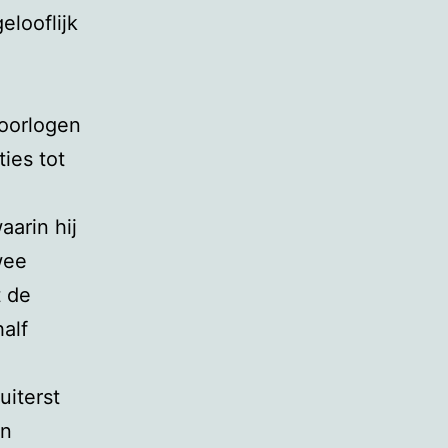
elooflijk
doorlogen
ties tot
aarin hij
wee
t de
alf
uiterst
jn