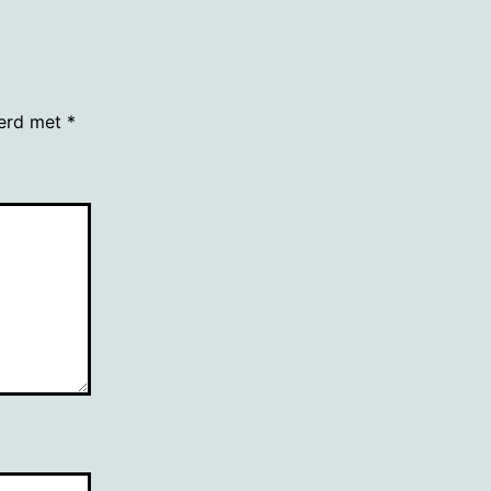
eerd met
*