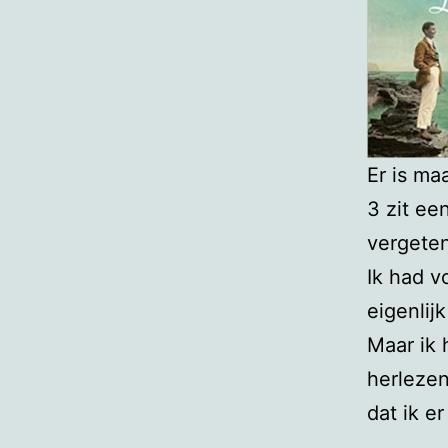
Er is ma
3 zit ee
vergeten
Ik had v
eigenlij
Maar ik
herlezen
dat ik e