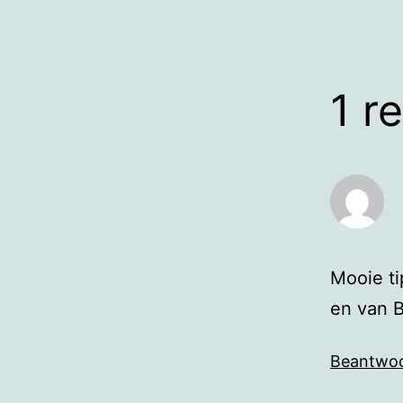
1 r
Mooie ti
en van B
Beantwo