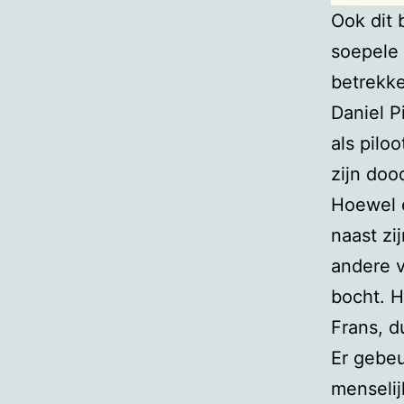
Ook dit 
soepele 
betrekke
Daniel P
als pilo
zijn doo
Hoewel e
naast zi
andere v
bocht. H
Frans, d
Er gebeu
menselij