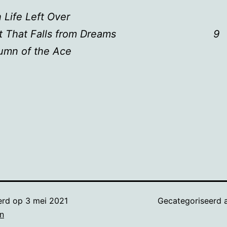
Life Left Over
ust That Falls from Dreams 9
umn of the Ace
erd op
3 mei 2021
Gecategoriseerd 
n