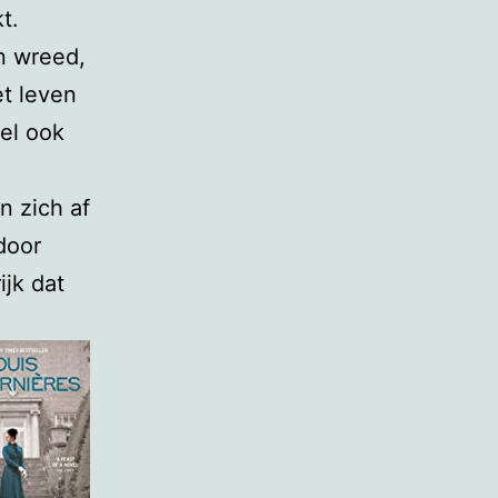
t.
n wreed,
et leven
iel ook
n zich af
door
ijk dat