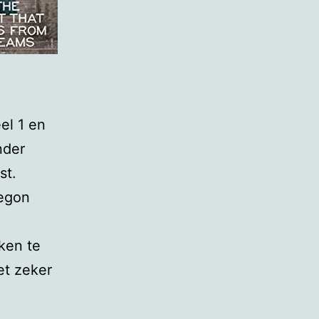
el 1 en
nder
st.
begon
ken te
et zeker