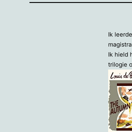
Ik leerd
magistr
Ik hield
trilogie 