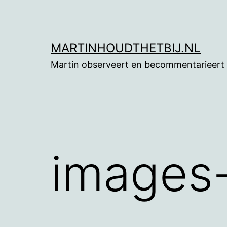
Ga
naar
de
MARTINHOUDTHETBIJ.NL
inhoud
Martin observeert en becommentarieert
images