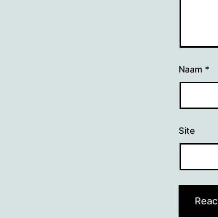
Naam
*
Site