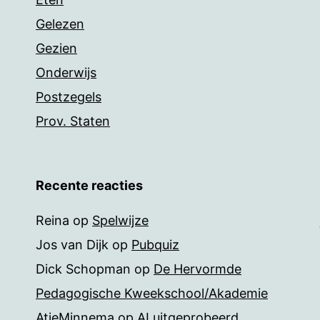
Gelezen
Gezien
Onderwijs
Postzegels
Prov. Staten
Recente reacties
Reina
op
Spelwijze
Jos van Dijk
op
Pubquiz
Dick Schopman
op
De Hervormde
Pedagogische Kweekschool/Akademie
AtieMinnema
op
AI uitgeprobeerd