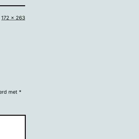
Volledige
172 × 263
grootte
eerd met
*