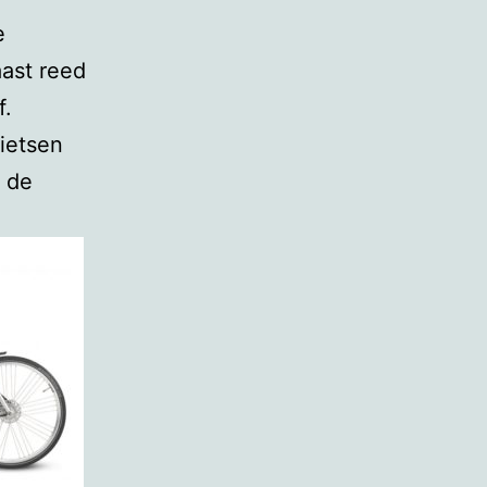
e
aast reed
f.
ietsen
r de