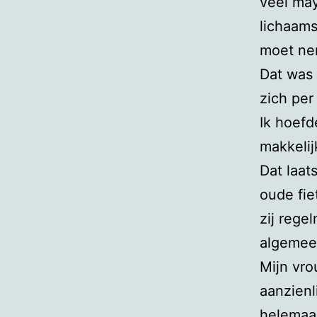
veel ma
lichaams
moet nem
Dat was 
zich per
Ik hoefd
makkeli
Dat laat
oude fie
zij rege
algemee
Mijn vro
aanzienl
helemaal