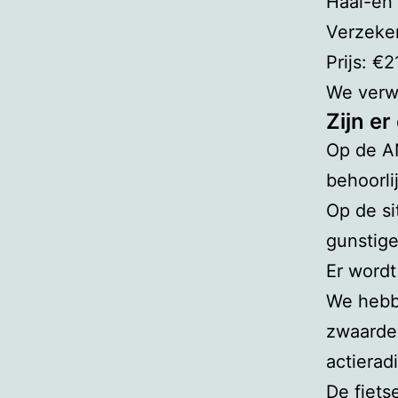
Haal-en 
Verzeker
Prijs: €2
We verwa
Zijn e
Op de AN
behoorli
Op de s
gunstige
Er wordt
We hebb
zwaarder
actierad
De fiets