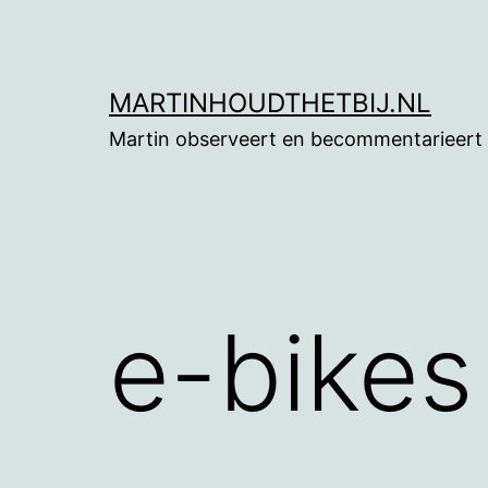
Ga
naar
de
MARTINHOUDTHETBIJ.NL
inhoud
Martin observeert en becommentarieert
e-bikes