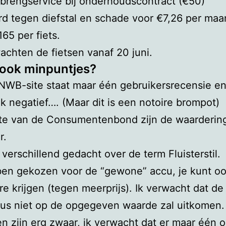
brengservice bij onderhoudscontract (€50)
d tegen diefstal en schade voor €7,26 per ma
165 per fiets.
chten de fietsen vanaf 20 juni.
r ook minpuntjes?
WB-site staat maar één gebruikersrecensie en 
jk negatief…. (Maar dit is een notoire brompot)
ite van de Consumentenbond zijn de waarderin
r.
 verschillend gedacht over de term Fluisterstil.
en gekozen voor de “gewone” accu, je kunt o
e krijgen (tegen meerprijs). Ik verwacht dat de
ius niet op de opgegeven waarde zal uitkomen.
en zijn erg zwaar, ik verwacht dat er maar één 