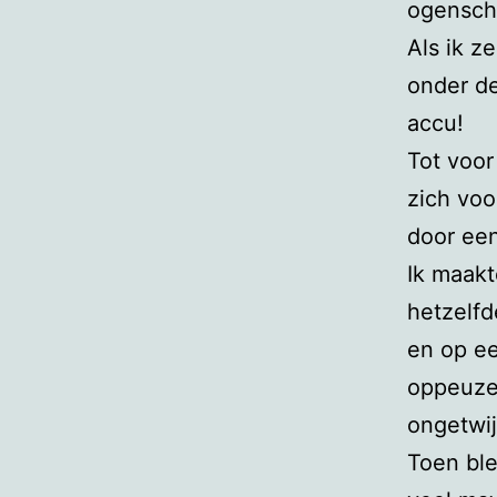
ogenschi
Als ik z
onder de
accu!
Tot voor
zich voo
door een
Ik maakt
hetzelf
en op e
oppeuzel
ongetwij
Toen ble