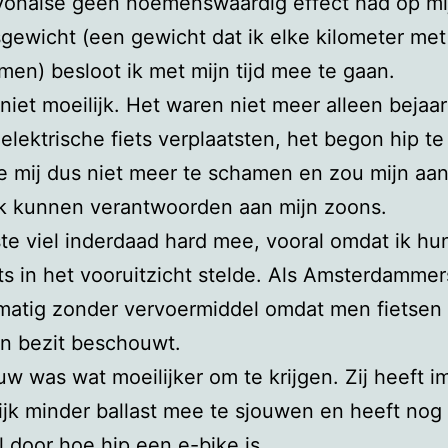
yonaise geen noemenswaardig effect had op mi
gewicht (een gewicht dat ik elke kilometer met
en) besloot ik met mijn tijd mee te gaan.
niet moeilijk. Het waren niet meer alleen bejaa
 elektrische fiets verplaatsten, het begon hip t
e mij dus niet meer te schamen en zou mijn aa
jk kunnen verantwoorden aan mijn zoons.
ste viel inderdaad hard mee, vooral omdat ik hu
ts in het vooruitzicht stelde. Als Amsterdammer
lmatig zonder vervoermiddel omdat men fietsen 
n bezit beschouwt.
uw was wat moeilijker om te krijgen. Zij heeft 
ijk minder ballast mee te sjouwen en heeft nog 
 door hoe hip een e-bike is.