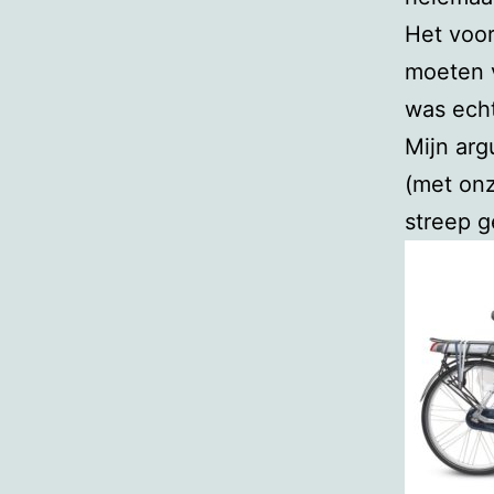
Het voor
moeten v
was echt
Mijn arg
(met onz
streep g