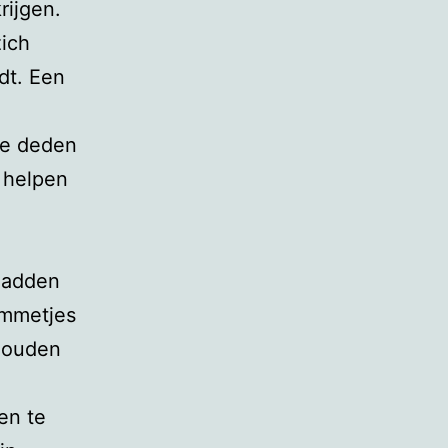
rijgen.
zich
dt. Een
Ze deden
m helpen
hadden
ammetjes
 zouden
 en te