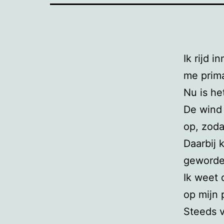
Ik rijd i
me prim
Nu is he
De wind 
op, zoda
Daarbij 
geworde
Ik weet 
op mijn 
Steeds v