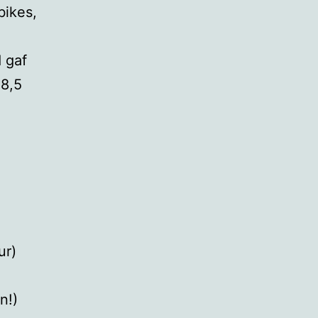
bikes,
 gaf
 8,5
ur)
n!)