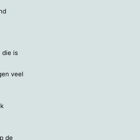
and
die is
gen veel
ok
op de