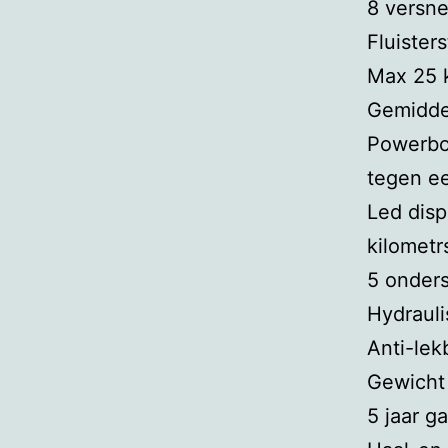
8 versne
Fluisterst
Max 25 
Gemiddel
Powerboo
tegen ee
Led disp
kilometr
5 onder
Hydraul
Anti-le
Gewicht
5 jaar g