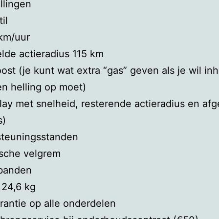
llingen
il
km/uur
de actieradius 115 km
st (je kunt wat extra “gas” geven als je wil inh
n helling op moet)
lay met snelheid, resterende actieradius en af
s)
steuningsstanden
ische velgrem
kbanden
 24,6 kg
arantie op alle onderdelen