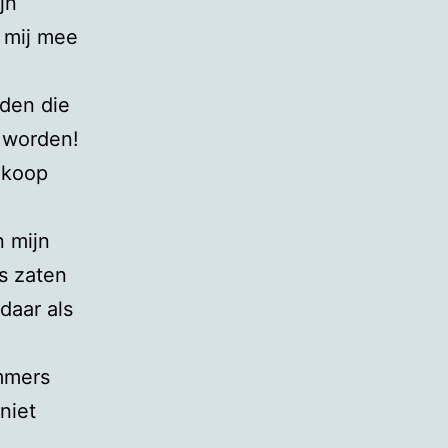
jn
 mij mee
rden die
e worden!
nkoop
n mijn
s zaten
daar als
immers
niet