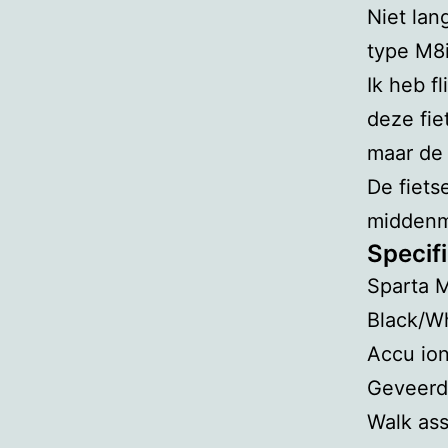
Niet lan
type M8i
Ik heb f
deze fie
maar de 
De fiet
middenmo
Specifi
Sparta 
Black/W
Accu ion
Geveerd
Walk ass