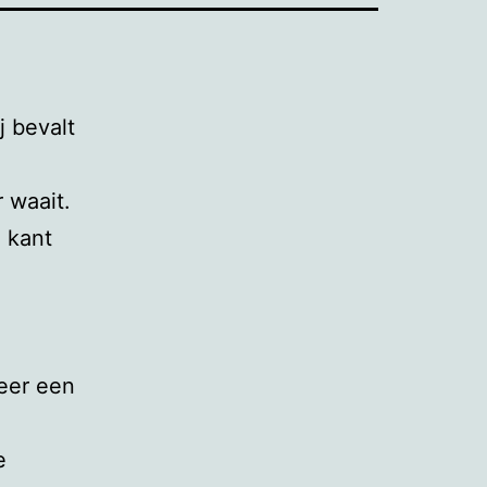
j bevalt
r waait.
 kant
weer een
e