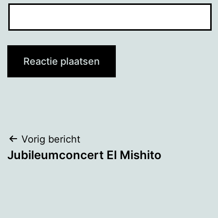
Bericht
Vorig bericht
Jubileumconcert El Mishito
navigatie