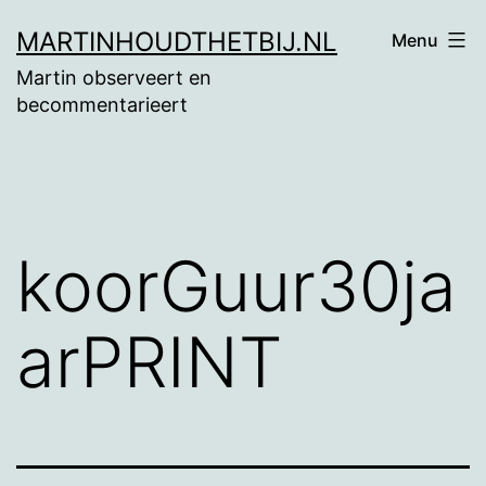
Ga
MARTINHOUDTHETBIJ.NL
Menu
naar
Martin observeert en
de
becommentarieert
inhoud
koorGuur30ja
arPRINT