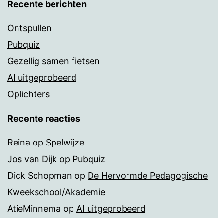
Recente berichten
Ontspullen
Pubquiz
Gezellig samen fietsen
AI uitgeprobeerd
Oplichters
Recente reacties
Reina
op
Spelwijze
Jos van Dijk
op
Pubquiz
Dick Schopman
op
De Hervormde Pedagogische
Kweekschool/Akademie
AtieMinnema
op
AI uitgeprobeerd