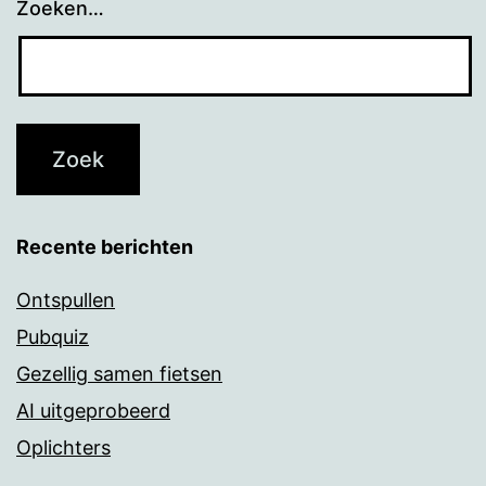
Zoeken…
Recente berichten
Ontspullen
Pubquiz
Gezellig samen fietsen
AI uitgeprobeerd
Oplichters