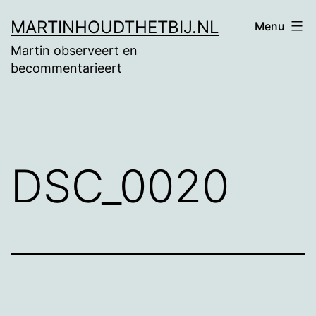
Ga
MARTINHOUDTHETBIJ.NL
Menu
naar
Martin observeert en
de
becommentarieert
inhoud
DSC_0020