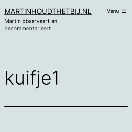
Ga
MARTINHOUDTHETBIJ.NL
Menu
naar
Martin observeert en
de
becommentarieert
inhoud
kuifje1