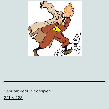
Gepubliceerd in
Schrijven
Volledige
221 × 228
grootte