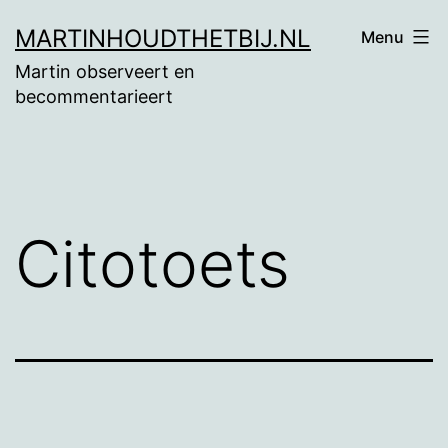
Ga
MARTINHOUDTHETBIJ.NL
Menu
naar
Martin observeert en
de
becommentarieert
inhoud
Citotoets