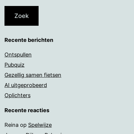
Recente berichten
Ontspullen
Pubquiz
Gezellig samen fietsen
AI uitgeprobeerd
Oplichters
Recente reacties
Reina
op
Spelwijze