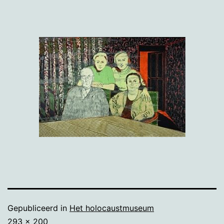
Gepubliceerd in
Het holocaustmuseum
Volledige
293 × 200