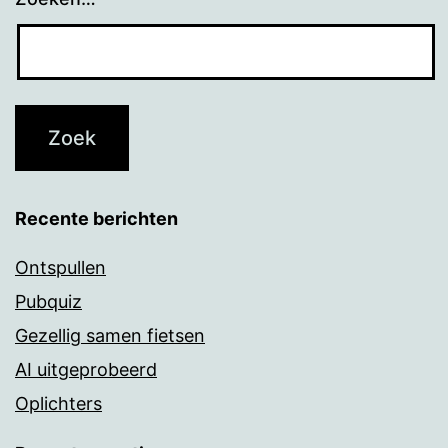
Recente berichten
Ontspullen
Pubquiz
Gezellig samen fietsen
AI uitgeprobeerd
Oplichters