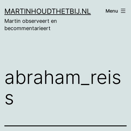
Ga
MARTINHOUDTHETBIJ.NL
Menu
naar
Martin observeert en
de
becommentarieert
inhoud
abraham_reis
s