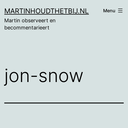
Ga
MARTINHOUDTHETBIJ.NL
Menu
naar
Martin observeert en
de
becommentarieert
inhoud
jon-snow