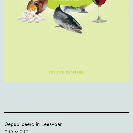
Gepubliceerd in
Leesvoer
Volledige
540 × 840