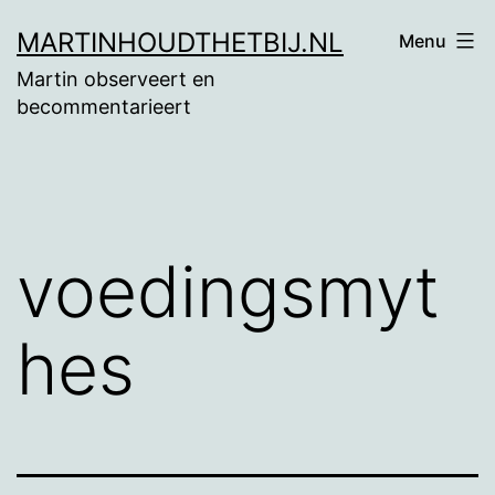
Ga
MARTINHOUDTHETBIJ.NL
Menu
naar
Martin observeert en
de
becommentarieert
inhoud
voedingsmyt
hes