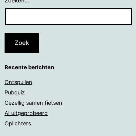
Zoeken…
Recente berichten
Ontspullen
Pubquiz
Gezellig samen fietsen
AI uitgeprobeerd
Oplichters