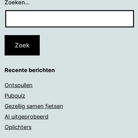
Zoeken…
Recente berichten
Ontspullen
Pubquiz
Gezellig samen fietsen
AI uitgeprobeerd
Oplichters