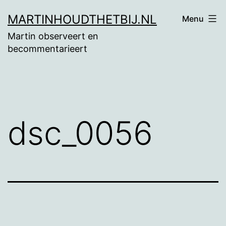
Ga
MARTINHOUDTHETBIJ.NL
Menu
naar
Martin observeert en
de
becommentarieert
inhoud
dsc_0056