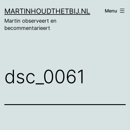
Ga
MARTINHOUDTHETBIJ.NL
Menu
naar
Martin observeert en
de
becommentarieert
inhoud
dsc_0061