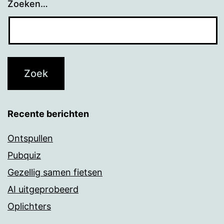
Zoeken…
Recente berichten
Ontspullen
Pubquiz
Gezellig samen fietsen
AI uitgeprobeerd
Oplichters