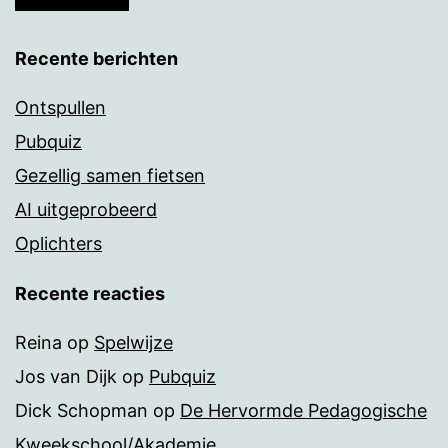
Recente berichten
Ontspullen
Pubquiz
Gezellig samen fietsen
AI uitgeprobeerd
Oplichters
Recente reacties
Reina
op
Spelwijze
Jos van Dijk
op
Pubquiz
Dick Schopman
op
De Hervormde Pedagogische
Kweekschool/Akademie