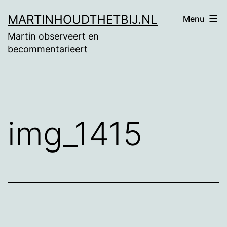
Ga
MARTINHOUDTHETBIJ.NL
Menu
naar
Martin observeert en
de
becommentarieert
inhoud
img_1415