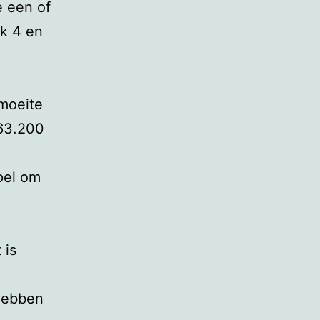
e een of
jk 4 en
moeite
163.200
pel om
 is
hebben