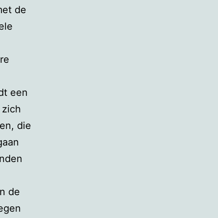
met de
ele
re
dt een
 zich
en, die
gaan
anden
an de
wegen