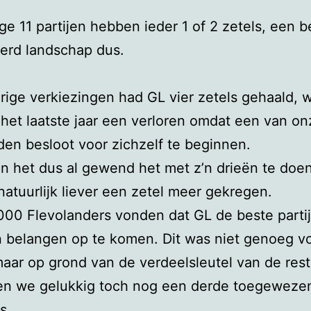
ge 11 partijen hebben ieder 1 of 2 zetels, een b
erd landschap dus.
orige verkiezingen had GL vier zetels gehaald, 
 het laatste jaar een verloren omdat een van on
den besloot voor zichzelf te beginnen.
 het dus al gewend het met z’n drieën te doe
atuurlijk liever een zetel meer gekregen.
000 Flevolanders vonden dat GL de beste parti
 belangen op te komen. Dit was niet genoeg v
maar op grond van de verdeelsleutel van de rest
gen we gelukkig toch nog een derde toegeweze
s.