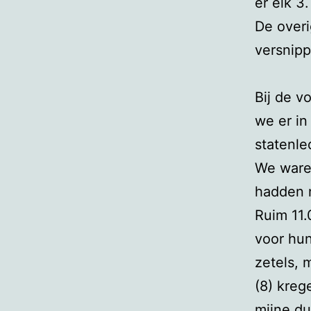
er elk 3.
De overi
versnipp
Bij de v
we er in
statenle
We waren
hadden n
Ruim 11.
voor hun
zetels, 
(8) kre
mijne du