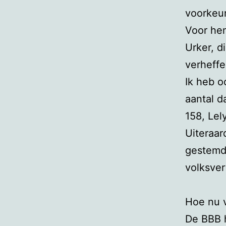
voorkeur
Voor hem
Urker, d
verheffe
Ik heb 
aantal d
158, Lel
Uiteraar
gestemd 
volksver
Hoe nu 
De BBB h