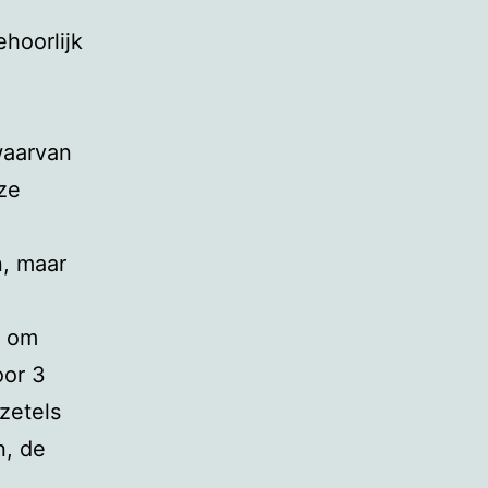
ehoorlijk
waarvan
ze
n, maar
j om
oor 3
zetels
n, de