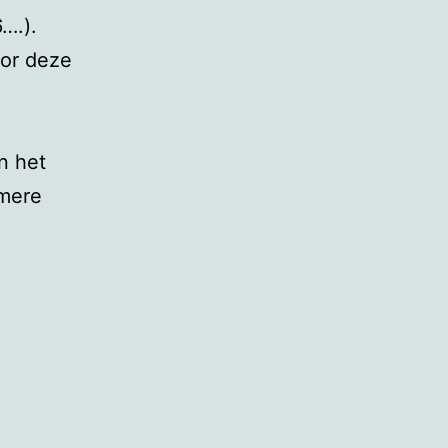
….).
oor deze
n het
lmere
.