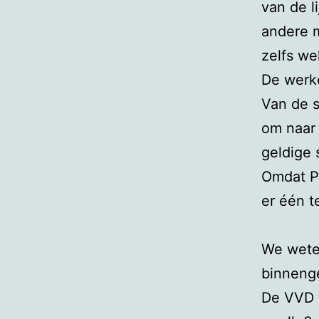
van de l
andere m
zelfs we
De werke
Van de 
om naar 
geldige
Omdat PS
er één 
We weten
binnenge
De VVD 