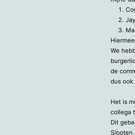
Cor
Ja
Ma
Hiermee
We hebb
burgerli
de commi
dus ook 
Het is 
collega 
Dit gebe
Slooten 