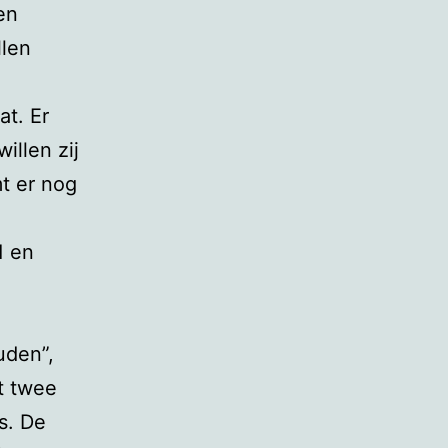
en
llen
at. Er
illen zij
t er nog
1 en
uden”,
at twee
s. De