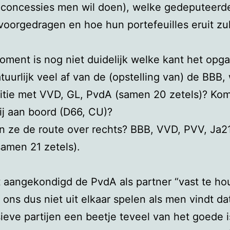
 concessies men wil doen), welke gedeputeerd
oorgedragen en hoe hun portefeuilles eruit zu
oment is nog niet duidelijk welke kant het opga
tuurlijk veel af van de (opstelling van) de BBB, w
itie met VVD, GL, PvdA (samen 20 zetels)? Kom
ij aan boord (D66, CU)?
n ze de route over rechts? BBB, VVD, PVV, Ja2
amen 21 zetels).
 aangekondigd de PvdA als partner “vast te ho
 ons dus niet uit elkaar spelen als men vindt d
ieve partijen een beetje teveel van het goede i