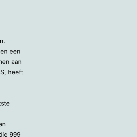
n.
 en een
emen aan
S, heeft
tste
an
die 999