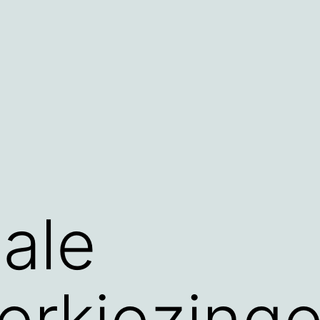
iale
erkiezing