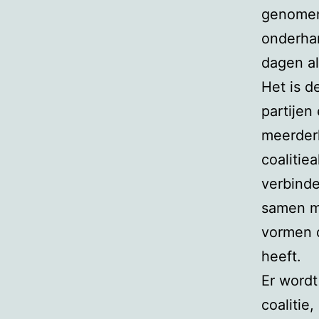
genomen
onderhan
dagen al
Het is 
partijen
meerderh
coalitie
verbinde
samen m
vormen d
heeft.
Er wordt
coalitie