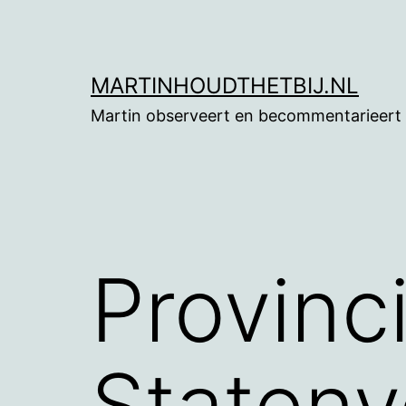
Ga
naar
de
MARTINHOUDTHETBIJ.NL
inhoud
Martin observeert en becommentarieert
Provinc
Statenv