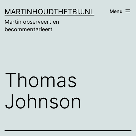
Ga
MARTINHOUDTHETBIJ.NL
Menu
naar
Martin observeert en
de
becommentarieert
inhoud
Thomas
Johnson