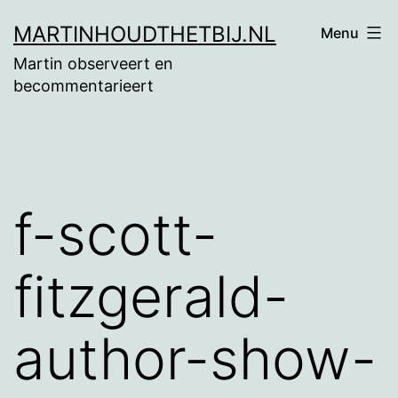
Ga
MARTINHOUDTHETBIJ.NL
Menu
naar
Martin observeert en
de
becommentarieert
inhoud
f-scott-
fitzgerald-
author-show-