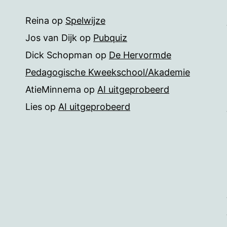
Reina
op
Spelwijze
Jos van Dijk
op
Pubquiz
Dick Schopman
op
De Hervormde
Pedagogische Kweekschool/Akademie
AtieMinnema
op
AI uitgeprobeerd
Lies
op
AI uitgeprobeerd