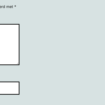
eerd met
*