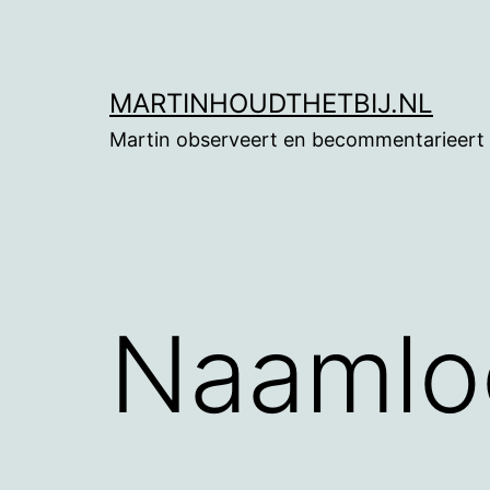
Ga
naar
de
MARTINHOUDTHETBIJ.NL
inhoud
Martin observeert en becommentarieert
Naamlo