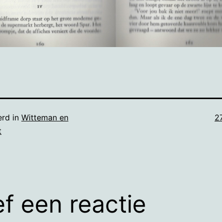
Vo
erd in
Witteman en
2
g
t
f een reactie