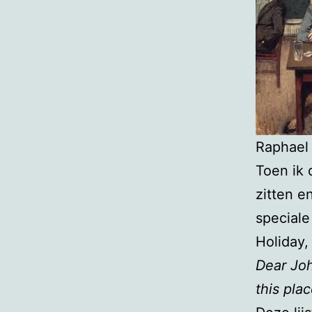
Rapha
Toen ik 
zitten e
speciale
Holiday
Dear Jo
this pla