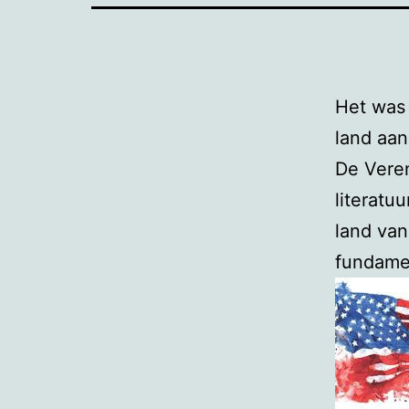
Het was 
land aan
De Veren
literatu
land van
fundamen