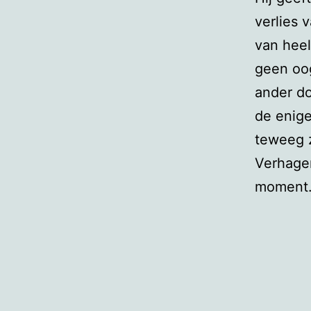
verlies 
van hee
geen oog
ander d
de enige
teweeg 
Verhagen
moment.