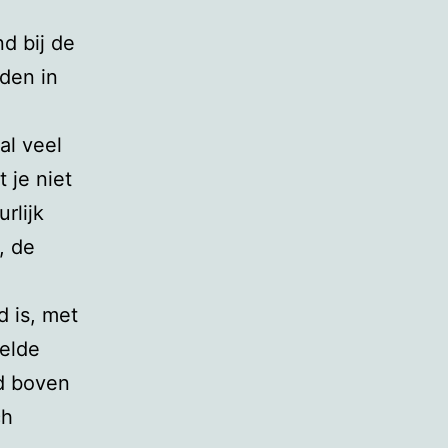
d bij de
den in
al veel
 je niet
rlijk
, de
d is, met
eelde
fd boven
ch