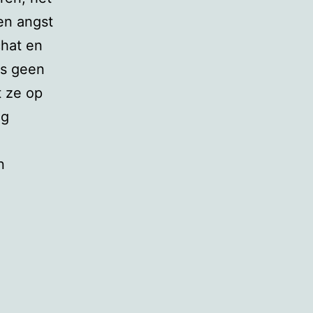
en angst
hat en
ls geen
 ze op
ng
n