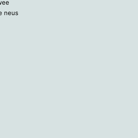
wee
e neus