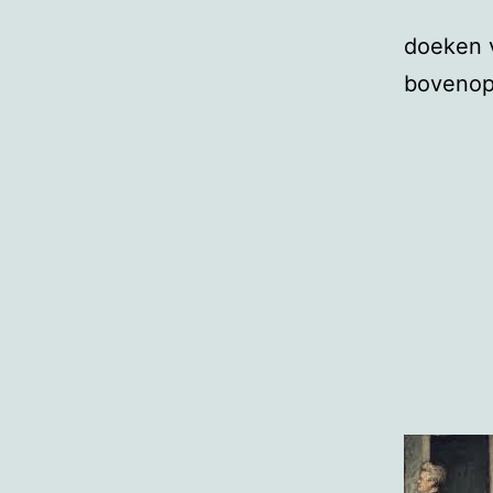
doeken v
bovenop 