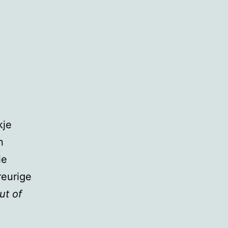
kje
n
ie
reurige
ut of