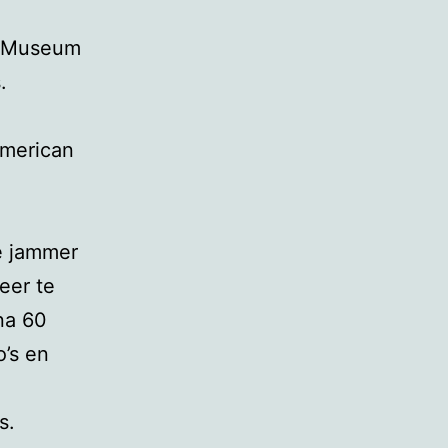
ts Museum
.
American
ie jammer
eer te
na 60
o’s en
s.