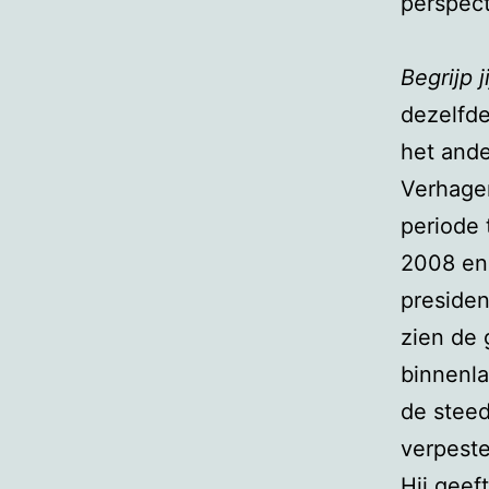
perspect
Begrijp 
dezelfde
het and
Verhage
periode 
2008 en
presiden
zien de 
binnenla
de steed
verpeste
Hij geeft