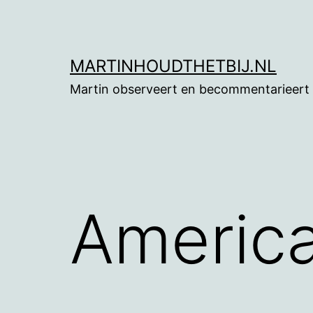
Ga
naar
de
MARTINHOUDTHETBIJ.NL
inhoud
Martin observeert en becommentarieert
America