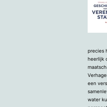
precies 
heerlijk
maatscha
Verhagen
een vers
samenlev
water ku