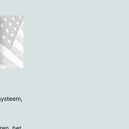
systeem,
eren, het