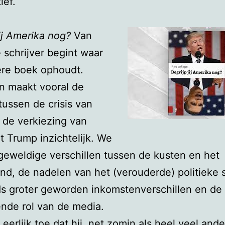
ief.
jij Amerika nog?
Van
 schrijver begint waar
ere boek ophoudt.
n maakt vooral de
tussen de crisis van
 de verkiezing van
t Trump inzichtelijk. We
geweldige verschillen tussen de kusten en het
nd, de nadelen van het (verouderde) politieke 
s groter geworden inkomstenverschillen en de
nde rol van de media.
 eerlijk toe dat hij, net zomin als heel veel and