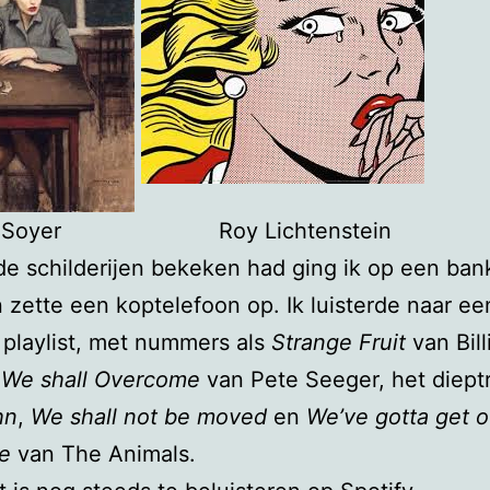
el Soyer Roy Lichtenstein
de schilderijen bekeken had ging ik op een ban
n zette een koptelefoon op. Ik luisterde naar ee
 playlist, met nummers als
Strange Fruit
van Bill
,
We shall Overcome
van Pete Seeger, het diept
hn
,
We shall not be moved
en
We’ve gotta get o
ce
van The Animals.