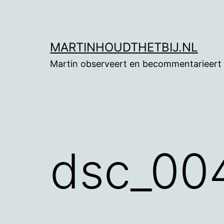
Ga
naar
de
MARTINHOUDTHETBIJ.NL
inhoud
Martin observeert en becommentarieert
dsc_00