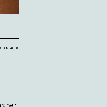
lledige
00 × 4000
ootte
eerd met
*