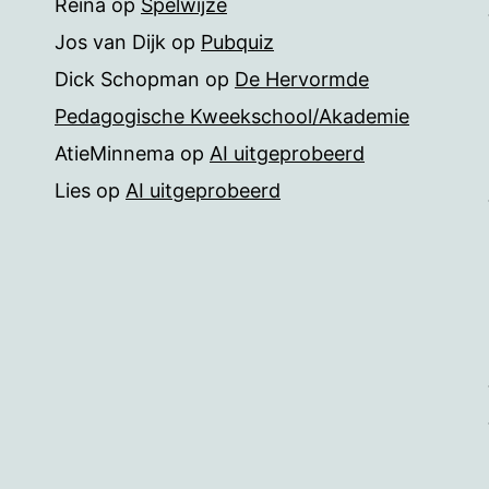
Reina
op
Spelwijze
Jos van Dijk
op
Pubquiz
Dick Schopman
op
De Hervormde
Pedagogische Kweekschool/Akademie
AtieMinnema
op
AI uitgeprobeerd
Lies
op
AI uitgeprobeerd