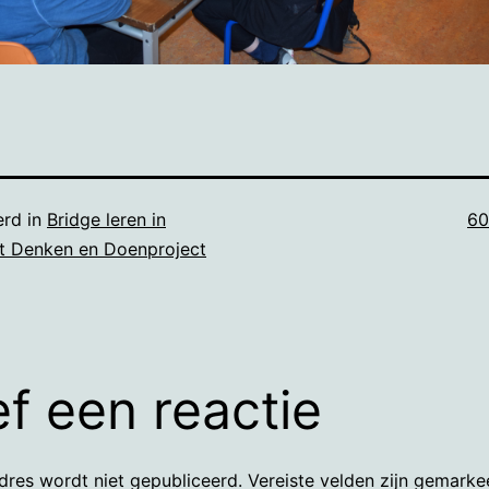
Vo
erd in
Bridge leren in
60
gr
et Denken en Doenproject
f een reactie
dres wordt niet gepubliceerd.
Vereiste velden zijn gemark