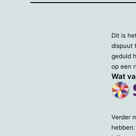
Dit is h
dispuut 
geduld h
op een r
Wat va
Verder m
hebben: 