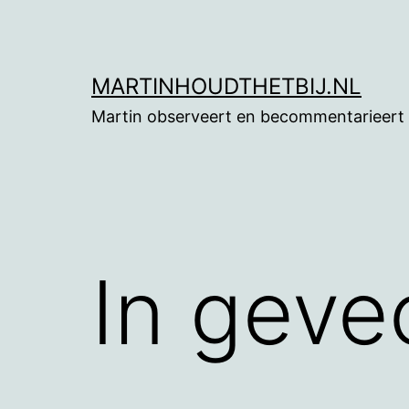
Ga
naar
de
MARTINHOUDTHETBIJ.NL
inhoud
Martin observeert en becommentarieert
In geve