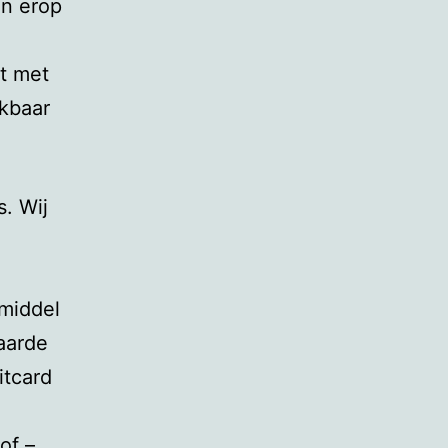
en erop
t met
nkbaar
. Wij
middel
aarde
itcard
of –