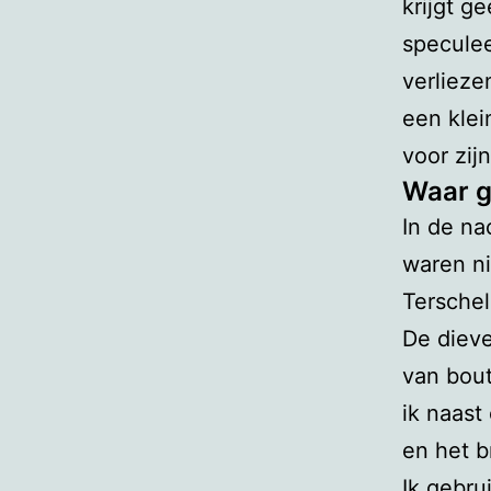
krijgt g
specule
verliez
een klei
voor zijn
Waar g
In de na
waren ni
Terschel
De diev
van bout
ik naast
en het b
Ik gebru