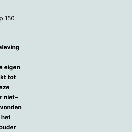
op 150
naleving
e eigen
kt tot
eze
r niet–
gevonden
 het
houder