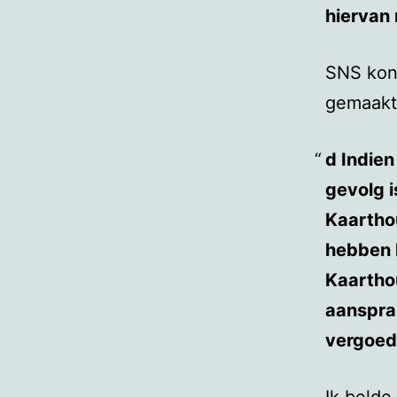
hiervan 
SNS kon 
gemaakt 
d Indien
gevolg i
Kaarthou
hebben 
Kaarthou
aansprak
vergoed