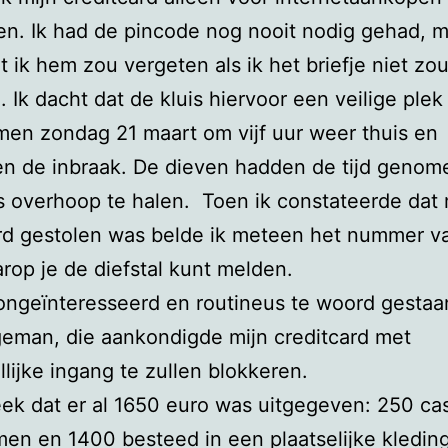
n. Ik had de pincode nog nooit nodig gehad, m
t ik hem zou vergeten als ik het briefje niet zo
 Ik dacht dat de kluis hiervoor een veilige ple
en zondag 21 maart om vijf uur weer thuis en
n de inbraak. De dieven hadden de tijd genom
s overhoop te halen. Toen ik constateerde dat 
rd gestolen was belde ik meteen het nummer v
op je de diefstal kunt melden.
ongeïnteresseerd en routineus te woord gestaa
eman, die aankondigde mijn creditcard met
lijke ingang te zullen blokkeren.
eek dat er al 1650 euro was uitgegeven: 250 ca
n en 1400 besteed in een plaatselijke kledin