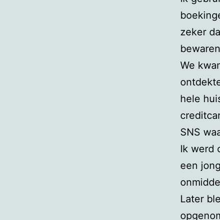
boekinge
zeker da
bewaren.
We kwam
ontdekte
hele hui
creditca
SNS waar
Ik werd 
een jong
onmiddel
Later bl
opgenome