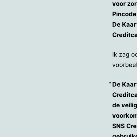
voor zo
Pincode 
De Kaart
Creditc
Ik zag o
voorbee
De Kaar
Creditca
de veil
voorkom
SNS Cred
gebruik