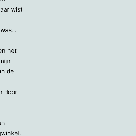
aar wist
u
k was…
en het
mijn
an de
n door
sh
gwinkel.