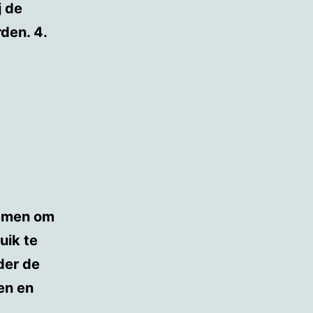
j de
den. 4.
nemen om
uik te
der de
en en