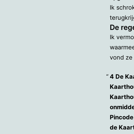
Ik schro
terugkri
De reg
Ik vermo
waarmee 
vond ze 
4 De Kaa
Kaarthou
Kaartho
onmiddel
Pincode 
de Kaart