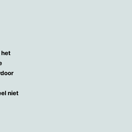
 het
e
rdoor
el niet