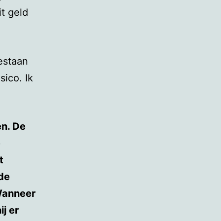
it geld
estaan
ico. Ik
en. De
e
t
 de
 Wanneer
j er