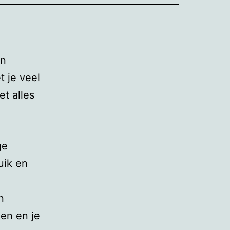
en
t je veel
t alles
ge
uik en
n
den en je