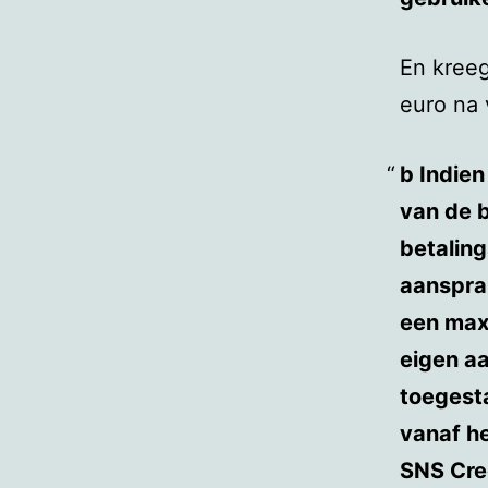
En kreeg
euro na
b Indien
van de 
betalin
aanspra
een max
eigen aa
toegest
vanaf he
SNS Cre