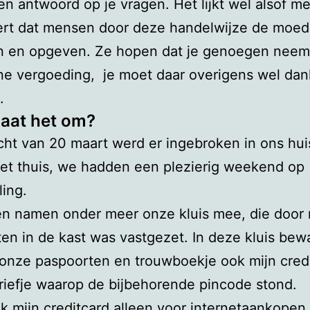
een antwoord op je vragen. Het lijkt wel alsof m
ert dat mensen door deze handelwijze de moed
en en opgeven. Ze hopen dat je genoegen neem
ne vergoeding, je moet daar overigens wel da
.
aat het om?
cht van 20 maart werd er ingebroken in ons huis
et thuis, we hadden een plezierig weekend op
ling.
en namen onder meer onze kluis mee, die door 
en in de kast was vastgezet. In deze kluis bew
 onze paspoorten en trouwboekje ook mijn cred
riefje waarop de bijbehorende pincode stond.
ik mijn creditcard alleen voor internetaankopen 