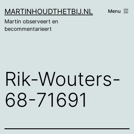
Ga
MARTINHOUDTHETBIJ.NL
Menu
naar
Martin observeert en
de
becommentarieert
inhoud
Rik-Wouters-
68-71691