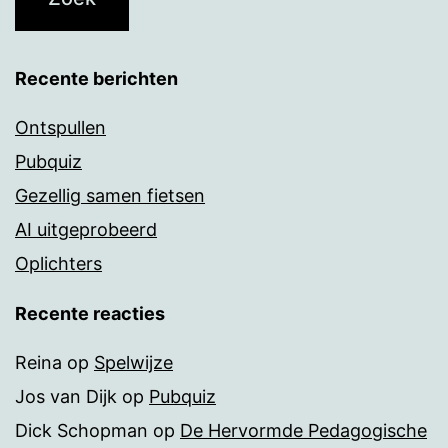
Recente berichten
Ontspullen
Pubquiz
Gezellig samen fietsen
AI uitgeprobeerd
Oplichters
Recente reacties
Reina
op
Spelwijze
Jos van Dijk
op
Pubquiz
Dick Schopman
op
De Hervormde Pedagogische