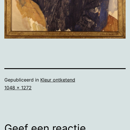
Gepubliceerd in
Kleur ontketend
Volledige
1048 × 1272
grootte
Geef een reactie