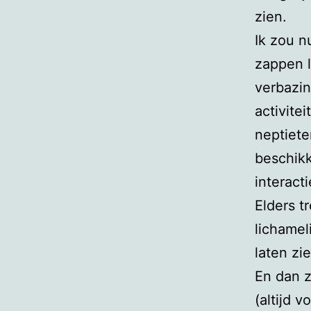
zien.
Ik zou n
zappen 
verbazin
activite
neptiet
beschikk
interact
Elders t
lichamel
laten zie
En dan z
(altijd 