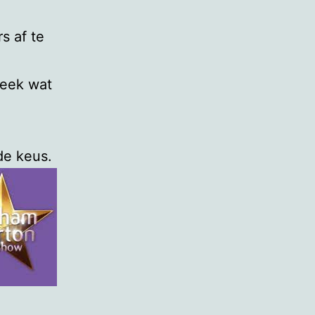
s af te
week wat
de keus.