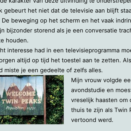
e karakter van deze uitvinding te onderstrepe
 gebeurt het niet dat de televisie aan blijft staa
s? De beweging op het scherm en het vaak indr
ijn bijzonder storend als je een conversatie trac
te houden.
cht interesse had in een televisieprogramma moe
rgen altijd op tijd het toestel aan te zetten. Als
d miste je een gedeelte of zelfs alles.
Mijn vrouw volgde e
avondstudie en moest
vreselijk haasten om o
thuis te zijn als Twin
vertoond werd.