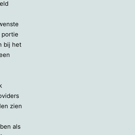
eld
ewenste
 portie
 bij het
 een
k
oviders
len zien
bben als