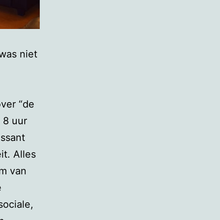
 was niet
over “de
t 8 uur
essant
t. Alles
rm van
e
sociale,