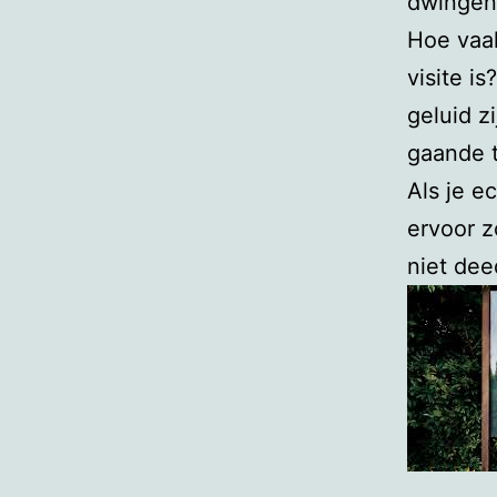
dwingend
Hoe vaak
visite i
geluid z
gaande 
Als je e
ervoor zo
niet dee