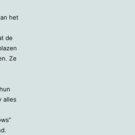
aan het
at de
blazen
en. Ze
 hun
 alles
ows”
nd.