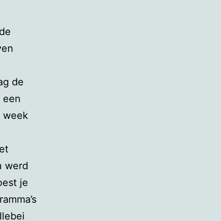
 de
ven
ag de
n een
n week
et
n werd
est je
gramma’s
llebei