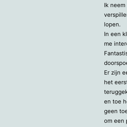
Ik neem 
verspill
lopen.
In een k
me inter
Fantasti
doorspoe
Er zijn 
het eerst
terugge
en toe h
geen to
om een 