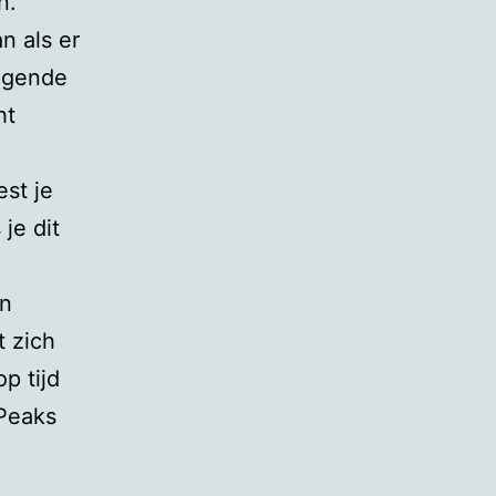
n.
n als er
ingende
ht
st je
 je dit
en
 zich
p tijd
 Peaks