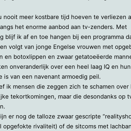
u nooit meer kostbare tijd hoeven te verliezen 
langs het enorme aanbod aan tv-zenders. Met
g blijf ik af en toe hangen bij een programma d
iten volgt van jonge Engelse vrouwen met opge
en en botoxlippen en zwaar getatoeëerde mann
en onveranderlijk over een heel laag IQ en hun
ie is van een navenant armoedig peil.
ref ik mensen die zeggen zich te schamen over
ijke tekortkomingen, maar die desondanks op tv
n.
ijn er nog de talloze zwaar gescripte “realitysh
vol opgefokte rivaliteit) of de sitcoms met lachba