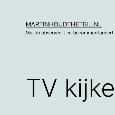
Ga
naar
de
MARTINHOUDTHETBIJ.NL
inhoud
Martin observeert en becommentarieert
TV kijk