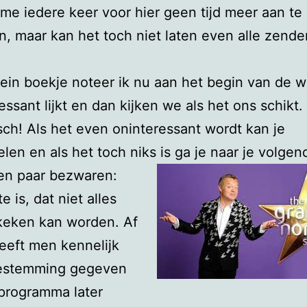
me iedere keer voor hier geen tijd meer aan te
en, maar kan het toch niet laten even alle zender
lein boekje noteer ik nu aan het begin van de 
essant lijkt en dan kijken we als het ons schikt.
sch! Als het even oninteressant wordt kan je
len en als het toch niks is ga je naar je volgen
een paar bezwaren:
e is, dat niet alles
keken kan worden. Af
eeft men kennelijk
estemming gegeven
programma later