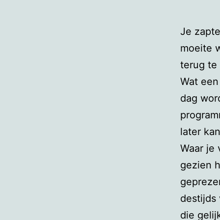
Je zapte
moeite w
terug te
Wat een 
dag word
programm
later ka
Waar je 
gezien h
geprezen
destijds
die geli