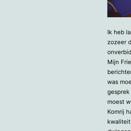
Ik heb l
zozeer d
onverbid
Mijn Fri
berichte
was moes
gesprek 
moest wi
Komrij h
kwalitei