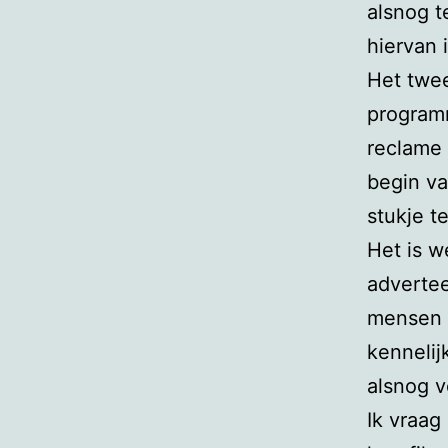
alsnog t
hiervan
Het twee
programm
reclame 
begin va
stukje t
Het is w
advertee
mensen n
kennelij
alsnog v
Ik vraag