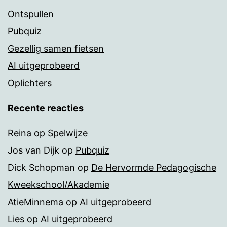
Ontspullen
Pubquiz
Gezellig samen fietsen
AI uitgeprobeerd
Oplichters
Recente reacties
Reina
op
Spelwijze
Jos van Dijk
op
Pubquiz
Dick Schopman
op
De Hervormde Pedagogische
Kweekschool/Akademie
AtieMinnema
op
AI uitgeprobeerd
Lies
op
AI uitgeprobeerd