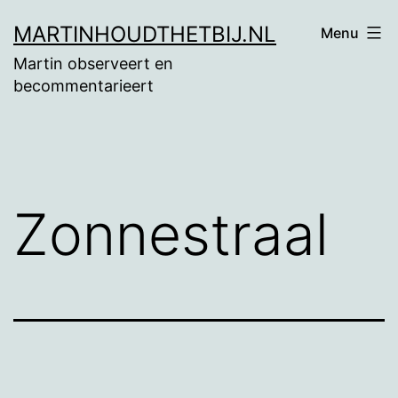
Ga
MARTINHOUDTHETBIJ.NL
Menu
naar
Martin observeert en
de
becommentarieert
inhoud
Zonnestraal