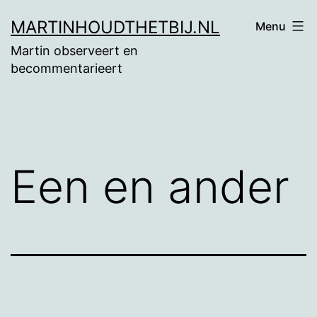
Ga
MARTINHOUDTHETBIJ.NL
Menu
naar
Martin observeert en
de
becommentarieert
inhoud
Een en ander