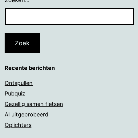
Zoeken…
Recente berichten
Ontspullen
Pubquiz
Gezellig samen fietsen
AI uitgeprobeerd
Oplichters