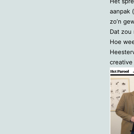
Het spre
aanpak (
zo’n gew
Dat zou
Hoe weet
Heesterv
creative