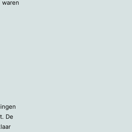
n waren
ningen
t. De
laar