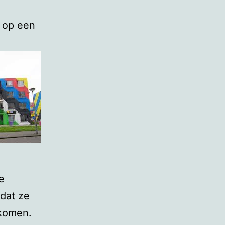
 op een
e
dat ze
 komen.