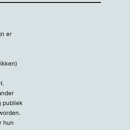
jn er
rikken)
t.
ander
g publiek
eworden.
r hun