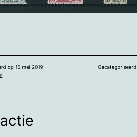
erd op
15 mei 2019
Gecategoriseerd
n
eactie