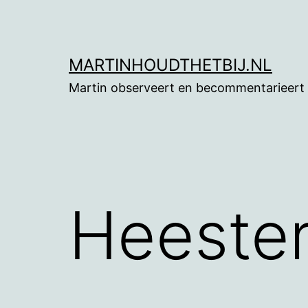
Ga
naar
de
MARTINHOUDTHETBIJ.NL
inhoud
Martin observeert en becommentarieert
Heester