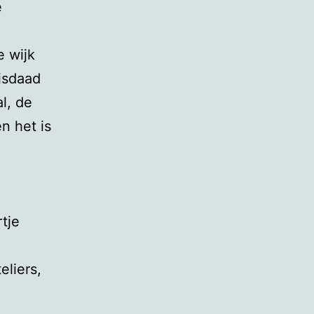
e
e wijk
isdaad
l, de
en het is
rtje
eliers,