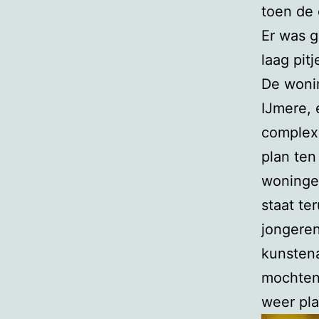
toen de 
Er was 
laag pitj
De woni
IJmere, 
complex,
plan ten
woningen
staat te
jongeren
kunsten
mochten
weer pl