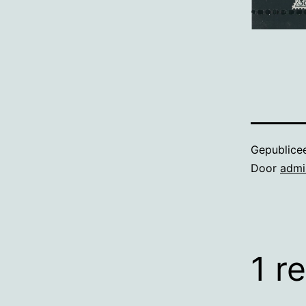
Gepublice
Door
admi
1 r