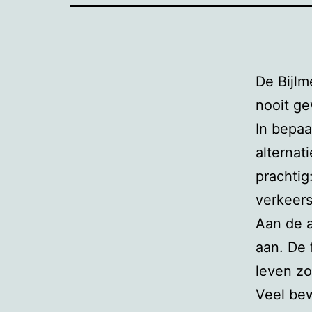
De Bijlm
nooit ge
In bepaa
alternat
prachtig
verkeers
Aan de a
aan. De 
leven zo
Veel bew