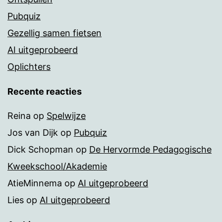
Pubquiz
Gezellig samen fietsen
AI uitgeprobeerd
Oplichters
Recente reacties
Reina
op
Spelwijze
Jos van Dijk
op
Pubquiz
Dick Schopman
op
De Hervormde Pedagogische
Kweekschool/Akademie
AtieMinnema
op
AI uitgeprobeerd
Lies
op
AI uitgeprobeerd