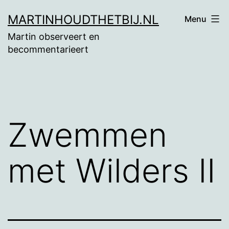
Ga
MARTINHOUDTHETBIJ.NL
Menu
naar
Martin observeert en
de
becommentarieert
inhoud
Zwemmen
met Wilders II