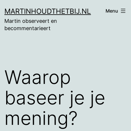
Ga
MARTINHOUDTHETBIJ.NL
Menu
naar
Martin observeert en
de
becommentarieert
inhoud
Waarop
baseer je je
mening?