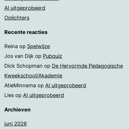
AI uitgeprobeerd
Oplichters
Recente reacties
Reina
op
Spelwijze
Jos van Dijk
op
Pubquiz
Dick Schopman
op
De Hervormde Pedagogische
Kweekschool/Akademie
AtieMinnema
op
AI uitgeprobeerd
Lies
op
AI uitgeprobeerd
Archieven
juni 2026