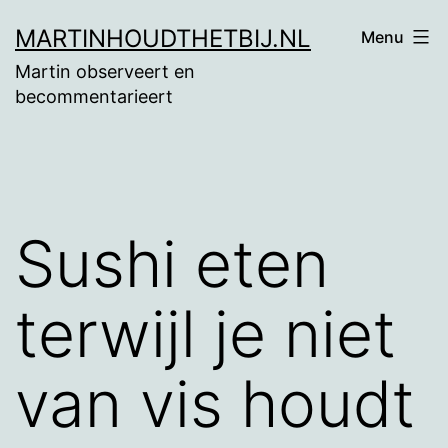
Ga
MARTINHOUDTHETBIJ.NL
Menu
naar
Martin observeert en
de
becommentarieert
inhoud
Sushi eten
terwijl je niet
van vis houdt