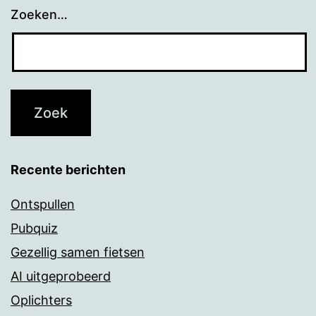
Zoeken…
Recente berichten
Ontspullen
Pubquiz
Gezellig samen fietsen
AI uitgeprobeerd
Oplichters