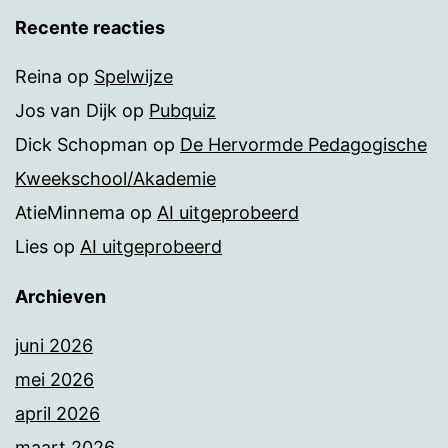
Recente reacties
Reina
op
Spelwijze
Jos van Dijk
op
Pubquiz
Dick Schopman
op
De Hervormde Pedagogische
Kweekschool/Akademie
AtieMinnema
op
AI uitgeprobeerd
Lies
op
AI uitgeprobeerd
Archieven
juni 2026
mei 2026
april 2026
maart 2026