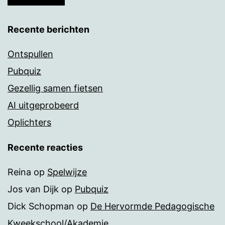
Recente berichten
Ontspullen
Pubquiz
Gezellig samen fietsen
AI uitgeprobeerd
Oplichters
Recente reacties
Reina
op
Spelwijze
Jos van Dijk
op
Pubquiz
Dick Schopman
op
De Hervormde Pedagogische
Kweekschool/Akademie