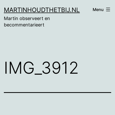
Ga
MARTINHOUDTHETBIJ.NL
Menu
naar
Martin observeert en
de
becommentarieert
inhoud
IMG_3912