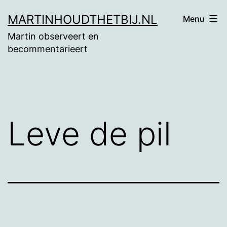
Ga
MARTINHOUDTHETBIJ.NL
Menu
naar
Martin observeert en
de
becommentarieert
inhoud
Leve de pil