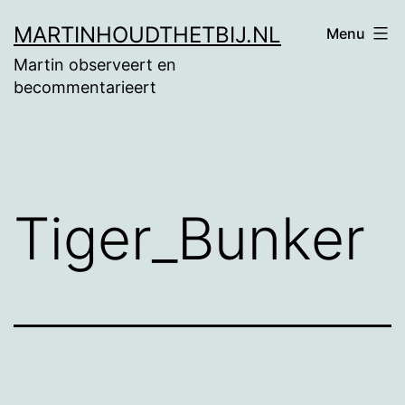
Ga
MARTINHOUDTHETBIJ.NL
Menu
naar
Martin observeert en
de
becommentarieert
inhoud
Tiger_Bunker