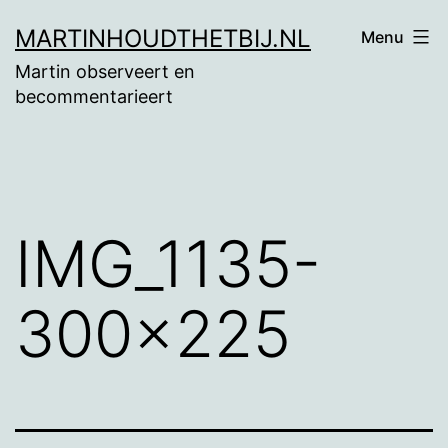
Ga
MARTINHOUDTHETBIJ.NL
Menu
naar
Martin observeert en
de
becommentarieert
inhoud
IMG_1135-
300×225