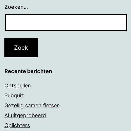
Zoeken…
Recente berichten
Ontspullen
Pubquiz
Gezellig samen fietsen
AI uitgeprobeerd
Oplichters