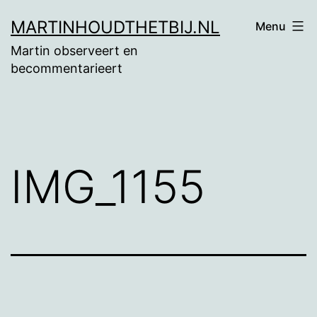
Ga
MARTINHOUDTHETBIJ.NL
Menu
naar
Martin observeert en
de
becommentarieert
inhoud
IMG_1155