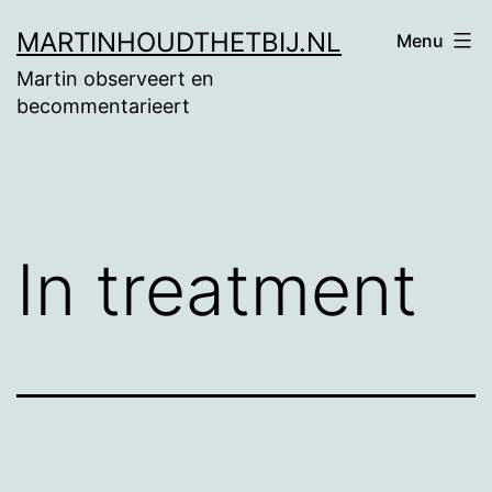
Ga
MARTINHOUDTHETBIJ.NL
Menu
naar
Martin observeert en
de
becommentarieert
inhoud
In treatment