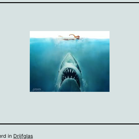
erd in
Drijfglas