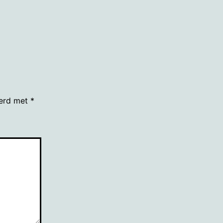
grootte
eerd met
*