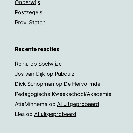
Onderwijs
Postzegels
Prov. Staten
Recente reacties
Reina
op
Spelwijze
Jos van Dijk
op
Pubquiz
Dick Schopman
op
De Hervormde
Pedagogische Kweekschool/Akademie
AtieMinnema
op
AI uitgeprobeerd
Lies
op
AI uitgeprobeerd