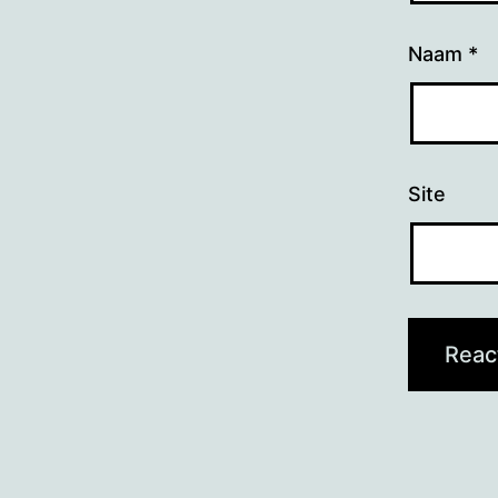
Naam
*
Site