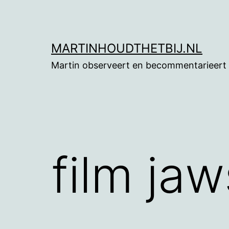
Ga
naar
de
MARTINHOUDTHETBIJ.NL
inhoud
Martin observeert en becommentarieert
film jaw