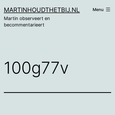
Ga
MARTINHOUDTHETBIJ.NL
Menu
naar
Martin observeert en
de
becommentarieert
inhoud
100g77v