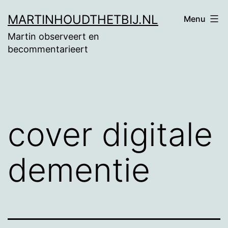
Ga
MARTINHOUDTHETBIJ.NL
Menu
naar
Martin observeert en
de
becommentarieert
inhoud
cover digitale
dementie