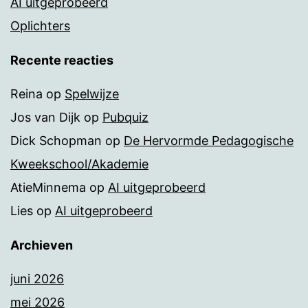
AI uitgeprobeerd
Oplichters
Recente reacties
Reina
op
Spelwijze
Jos van Dijk
op
Pubquiz
Dick Schopman
op
De Hervormde Pedagogische
Kweekschool/Akademie
AtieMinnema
op
AI uitgeprobeerd
Lies
op
AI uitgeprobeerd
Archieven
juni 2026
mei 2026