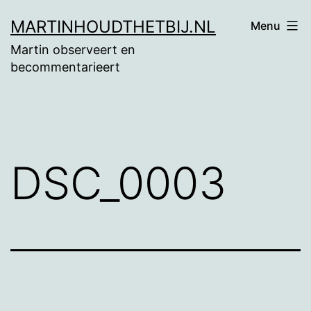
Ga
MARTINHOUDTHETBIJ.NL
Menu
naar
Martin observeert en
de
becommentarieert
inhoud
DSC_0003