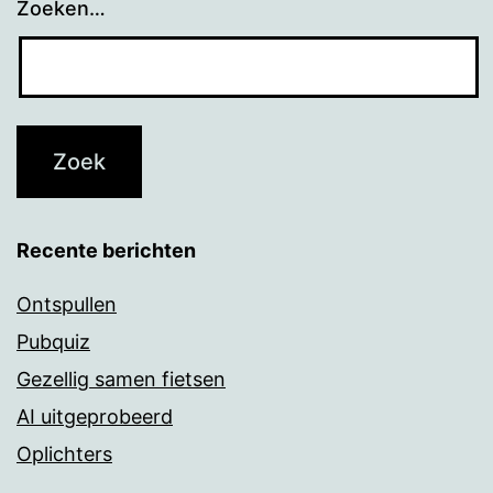
Zoeken…
Recente berichten
Ontspullen
Pubquiz
Gezellig samen fietsen
AI uitgeprobeerd
Oplichters