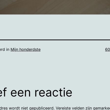
Vo
erd in
Mijn honderdste
60
gr
f een reactie
dres wordt niet gepubliceerd.
Vereiste velden zijn gemark