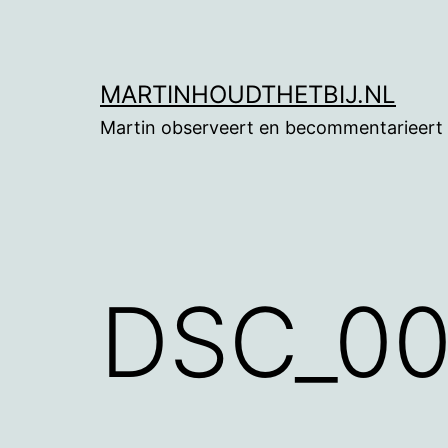
Ga
naar
de
MARTINHOUDTHETBIJ.NL
inhoud
Martin observeert en becommentarieert
DSC_0