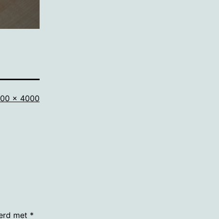
lledige
00 × 4000
ootte
eerd met
*