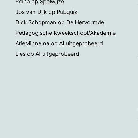
Reina
op
Spelwijze
Jos van Dijk
op
Pubquiz
Dick Schopman
op
De Hervormde
Pedagogische Kweekschool/Akademie
AtieMinnema
op
AI uitgeprobeerd
Lies
op
AI uitgeprobeerd