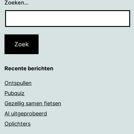
Zoeken…
Recente berichten
Ontspullen
Pubquiz
Gezellig samen fietsen
AI uitgeprobeerd
Oplichters