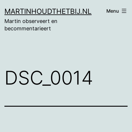
Ga
MARTINHOUDTHETBIJ.NL
Menu
naar
Martin observeert en
de
becommentarieert
inhoud
DSC_0014