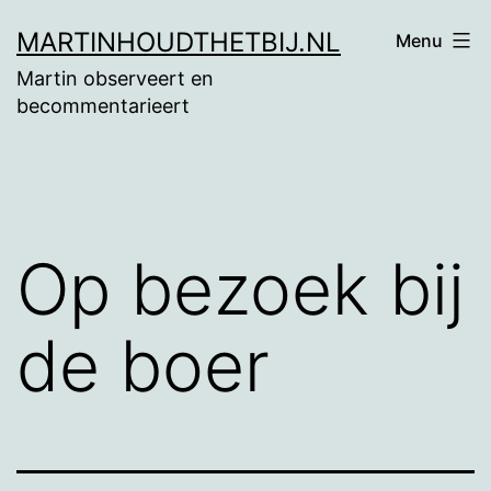
Ga
MARTINHOUDTHETBIJ.NL
Menu
naar
Martin observeert en
de
becommentarieert
inhoud
Op bezoek bij
de boer