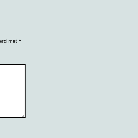
eerd met
*