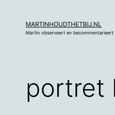
Ga
naar
de
MARTINHOUDTHETBIJ.NL
inhoud
Martin observeert en becommentarieert
portret