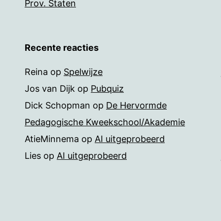
Prov. Staten
Recente reacties
Reina
op
Spelwijze
Jos van Dijk
op
Pubquiz
Dick Schopman
op
De Hervormde
Pedagogische Kweekschool/Akademie
AtieMinnema
op
AI uitgeprobeerd
Lies
op
AI uitgeprobeerd