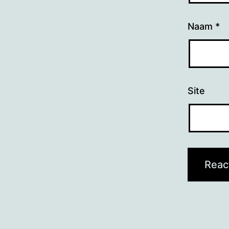
Naam
*
Site