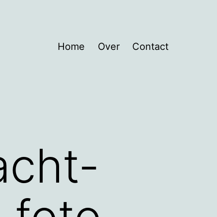
Home
Over
Contact
acht-
_foto-