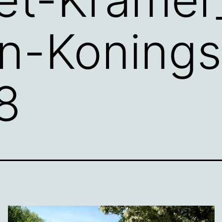
en-Koning
8