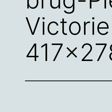
Victori
417×27