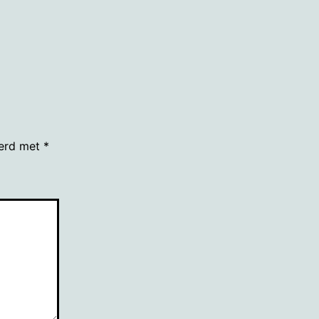
eerd met
*