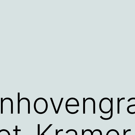
enhovengr
et-Kramer