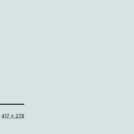
Volledige
417 × 278
grootte