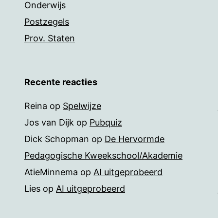
Onderwijs
Postzegels
Prov. Staten
Recente reacties
Reina
op
Spelwijze
Jos van Dijk
op
Pubquiz
Dick Schopman
op
De Hervormde
Pedagogische Kweekschool/Akademie
AtieMinnema
op
AI uitgeprobeerd
Lies
op
AI uitgeprobeerd