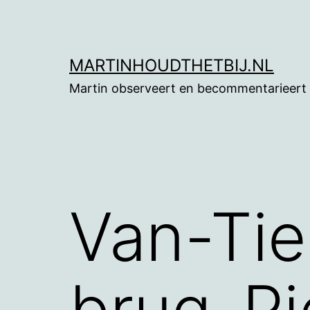
Ga
naar
de
MARTINHOUDTHETBIJ.NL
inhoud
Martin observeert en becommentarieert
Van-Ti
brug-Pi