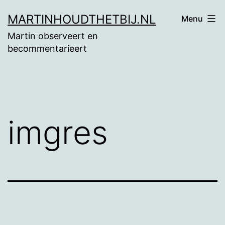
Ga
MARTINHOUDTHETBIJ.NL
Menu
naar
Martin observeert en
de
becommentarieert
inhoud
imgres