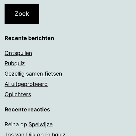
Recente berichten
Ontspullen
Pubquiz
Gezellig samen fietsen
AI uitgeprobeerd
Oplichters
Recente reacties
Reina
op
Spelwijze
Jos van Dijk
op
Pubquiz