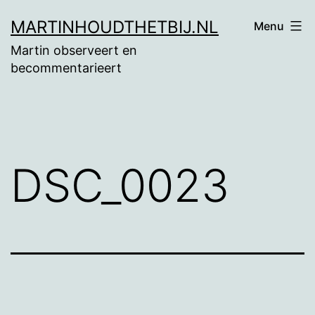
Ga
MARTINHOUDTHETBIJ.NL
Menu
naar
Martin observeert en
de
becommentarieert
inhoud
DSC_0023