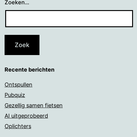
Zoeken…
Recente berichten
Ontspullen
Pubquiz
Gezellig samen fietsen
AI uitgeprobeerd
Oplichters