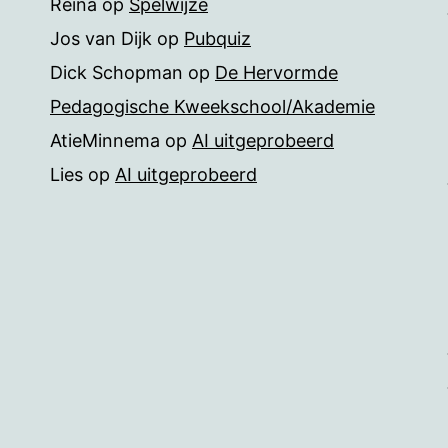
Reina
op
Spelwijze
Jos van Dijk
op
Pubquiz
Dick Schopman
op
De Hervormde
Pedagogische Kweekschool/Akademie
AtieMinnema
op
AI uitgeprobeerd
Lies
op
AI uitgeprobeerd