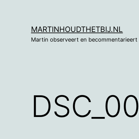
Ga
naar
de
MARTINHOUDTHETBIJ.NL
inhoud
Martin observeert en becommentarieert
DSC_00