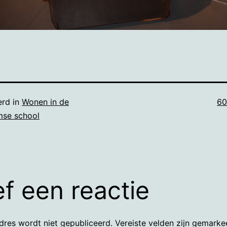
Vo
erd in
Wonen in de
60
gr
se school
f een reactie
dres wordt niet gepubliceerd.
Vereiste velden zijn gemark