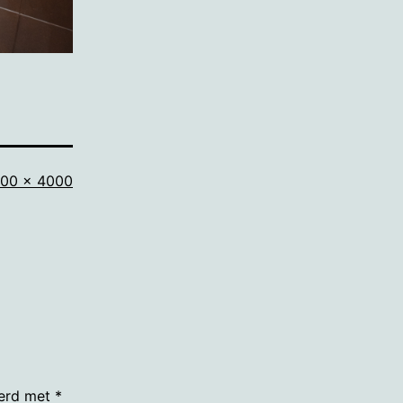
lledige
00 × 4000
ootte
eerd met
*